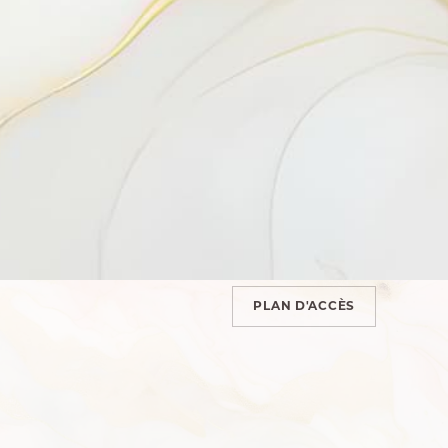
02 14 00 10 93
contact@auplusbeaujour.com
1 place Guy de Maupassant
76280 Gonneville-la-Mallet
PLAN D'ACCÈS